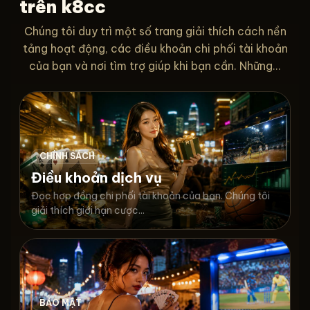
trên k8cc
Chúng tôi duy trì một số trang giải thích cách nền
tảng hoạt động, các điều khoản chi phối tài khoản
của bạn và nơi tìm trợ giúp khi bạn cần. Những...
CHÍNH SÁCH
Điều khoản dịch vụ
Đọc hợp đồng chi phối tài khoản của bạn. Chúng tôi
giải thích giới hạn cược...
BẢO MẬT