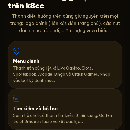
trên k8cc
Thanh điều hướng trên cùng giữ nguyên trên mọi
trang: logo chính (liên kết đến trang chủ), các nút
danh mục trò chơi, biểu tượng ví và biểu...
Menu chính
Thanh trên cùng liệt kê Live Casino, Slots,
Sportsbook, Arcade, Bingo và Crash Games. Nhấp
vào bất kỳ danh mục...
Tìm kiếm và bộ lọc
Sảnh trò chơi có thanh tìm kiếm ở trên cùng. Gõ tên
trò chơi hoặc studio và kết quả lọc...