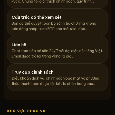
k8cc. Chúng tôi giải thích chính sách, quy trình...
Cấu trúc có thể xem xét
Bạn có thể duyệt toàn bộ sảnh trò chơi mà không
cần đăng nhập, xem RTP cho mỗi slot, đọc...
Liên hệ
Chat trực tiếp có sẵn 24/7 với đại diện nói tiếng Việt.
Email được trả lời trong vòng 12 giờ...
Truy cập chính sách
Điều khoản dịch vụ, chính sách bảo mật và phương
thức thanh toán được liên kết từ chân trang của...
KHU VỰC PHỤC VỤ