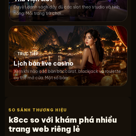
Duyệt danh sách đầy đủ các slot theo studio và tính
năng. Mỗi trang trò chơi...
TRỰC TIẾP
Lịch bàn live casino
Xem khi nào các bàn baccarat, blackjack và roulette
cụ thể mở cửa. Một số bàn...
SO SÁNH THƯƠNG HIỆU
k8cc so với khám phá nhiều
trang web riêng lẻ