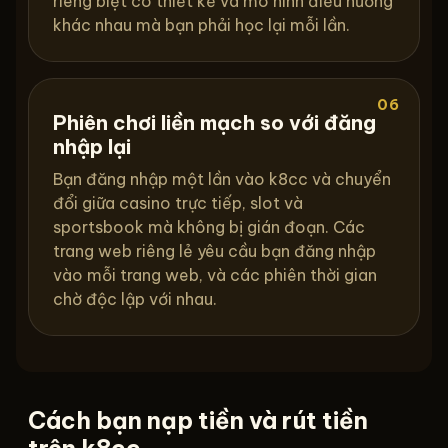
riêng biệt có thiết kế và mô hình điều hướng
khác nhau mà bạn phải học lại mỗi lần.
06
Phiên chơi liền mạch so với đăng
nhập lại
Bạn đăng nhập một lần vào k8cc và chuyển
đổi giữa casino trực tiếp, slot và
sportsbook mà không bị gián đoạn. Các
trang web riêng lẻ yêu cầu bạn đăng nhập
vào mỗi trang web, và các phiên thời gian
chờ độc lập với nhau.
Cách bạn nạp tiền và rút tiền