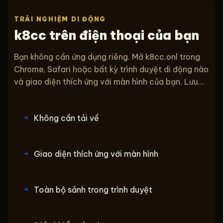
TRẢI NGHIỆM DI ĐỘNG
k8cc trên điện thoại của bạn
Bạn không cần ứng dụng riêng. Mở k8cc.onl trong
Chrome, Safari hoặc bất kỳ trình duyệt di động nào
và giao diện thích ứng với màn hình của bạn. Lưu...
Không cần tải về
Giao diện thích ứng với màn hình
Toàn bộ sảnh trong trình duyệt