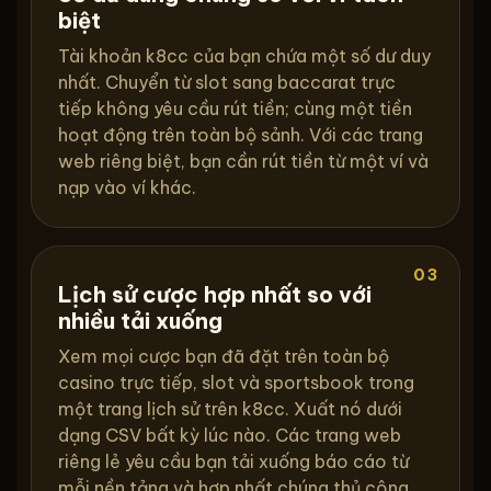
biệt
Tài khoản k8cc của bạn chứa một số dư duy
nhất. Chuyển từ slot sang baccarat trực
tiếp không yêu cầu rút tiền; cùng một tiền
hoạt động trên toàn bộ sảnh. Với các trang
web riêng biệt, bạn cần rút tiền từ một ví và
nạp vào ví khác.
03
Lịch sử cược hợp nhất so với
nhiều tải xuống
Xem mọi cược bạn đã đặt trên toàn bộ
casino trực tiếp, slot và sportsbook trong
một trang lịch sử trên k8cc. Xuất nó dưới
dạng CSV bất kỳ lúc nào. Các trang web
riêng lẻ yêu cầu bạn tải xuống báo cáo từ
mỗi nền tảng và hợp nhất chúng thủ công.