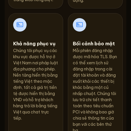
động.
Khả năng phục vụ
Bối cảnh bảo mật
Chúng tôi phục vụ các
Mỗi phiên đăng nhập
khu vực được hỗ trợ ở
được mã hóa TLS. Bạn
Việt Nam nơi pháp luật
có thể xem lịch sử
địa phương cho phép.
đăng nhập trong cài
Nền tảng hiển thị bằng
đặt tài khoản và đăng
tiếng Việt theo mặc
xuất khỏi các thiết bị
định, tất cả giá trị tiền
khác bằng một cú
tệ được hiển thị bằng
nhấp chuột. Chúng tôi
VND và hỗ trợ khách
lưu trữ chi tiết thanh
hàng trả lời bằng tiếng
toán theo tiêu chuẩn
Việt qua chat trực
PCI và không bao giờ
tiếp.
chia sẻ thông tin của
bạn với các bên thứ
ba.