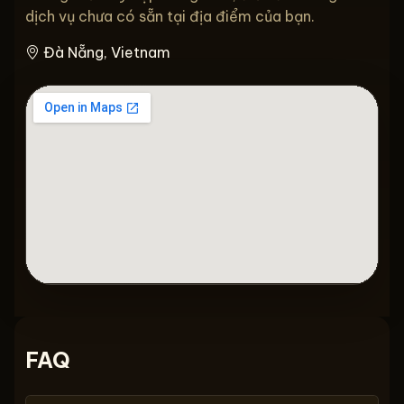
dịch vụ chưa có sẵn tại địa điểm của bạn.
Đà Nẵng, Vietnam
FAQ