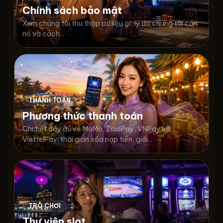
Chính sách bảo mật
Xem chúng tôi thu thập dữ liệu gì, lý do chúng tôi cần
nó và cách...
THANH TOÁN
Phương thức thanh toán
Chi tiết đầy đủ về MoMo, ZaloPay, VNPay và
ViettelPay: thời gian xóa nạp tiền, giới...
TRÒ CHƠI
Thư viện slot