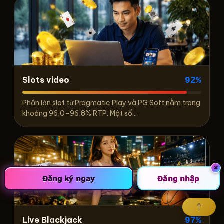
Slots video
92%
Phần lớn slot từ Pragmatic Play và PG Soft nằm trong
khoảng 96,0–96,8% RTP. Một số...
×
Đăng ký ngay
Đăng nhập
Live Blackjack
97%