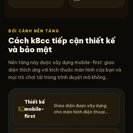
BỐI CẢNH NỀN TẢNG
Cách k8cc tiếp cận thiết kế
và bảo mật
Nền tảng này được xây dựng mobile-first: giao
diện thích ứng với kích thước màn hình của bạn và
mọi trò chơi tải trong trình duyệt mà không...
Thiết kế
Giao diện được xây dựng
mobile-
cho màn hình điện thoại...
first